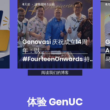
6天前
讀畢需時 1 分鐘
6月
Genovasi 庆祝成立14周
G
年：以
#FourteenOnwards 持续
推动创新与未来
阅读我们的博客
体验 GenUC