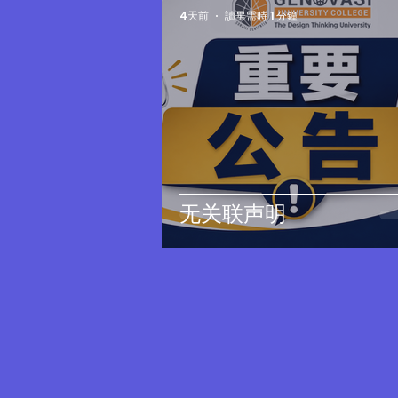
4天前
讀畢需時 1 分鐘
无关联声明