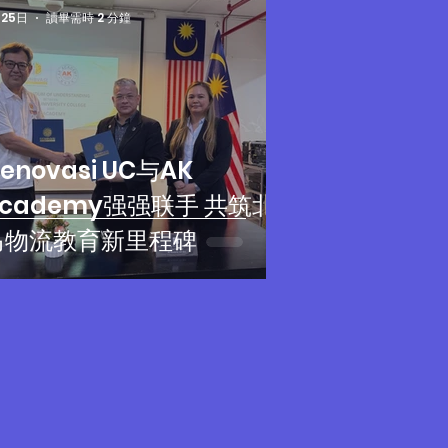
25日
讀畢需時 2 分鐘
enovasi UC与AK
Academy强强联手 共筑北
马物流教育新里程碑