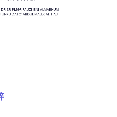
 DR SR PMGR FAUZI IBNI ALMARHUM
A TUNKU DATO’ ABDUL MALEK AL-HAJ
辞