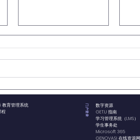
Genovasi 庆祝成立14周年：
Gen
以 #FourteenOnwards 持续
Ac
推动创新与未来
物流
si 教育管理系统
数字资源
门户登录
课程
GET.U 指南
学习管理系统（LMS）
学生事务处
Microsoft 365
GENOVASI 在线资源