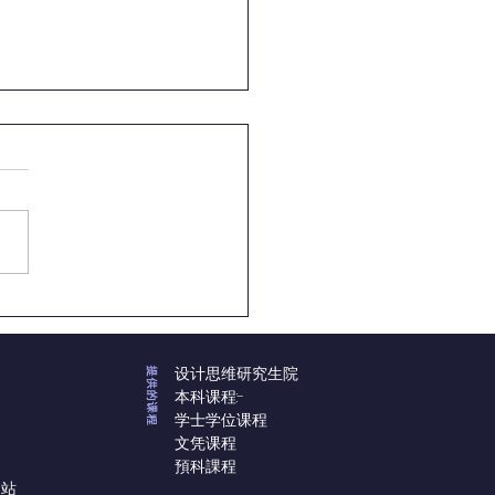
ovasi UC与AK
ademy强强联手 共筑北马
教育新里程碑
设计思维研究生院
提供的课程
本科课程:-
学士学位课程
文凭课程
預科課程
网站