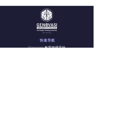
DKU 034 (B)
快速导航
Genovasi 教育管理系统
探索所有课程
学生体验
招生
隐私政策
服务条款
门户登录
数字资源
GET.U 指南
学习管理系统（LMS）
学生事务处
Microsoft 365
GENOVASI 在线资源网站
提供的课程