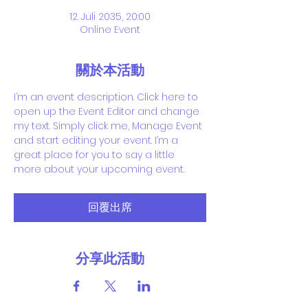
12. Juli 2035, 20:00
Online Event
關於本活動
I’m an event description. Click here to 
open up the Event Editor and change 
my text. Simply click me, Manage Event 
and start editing your event. I’m a 
great place for you to say a little 
more about your upcoming event.
回覆出席
分享此活動