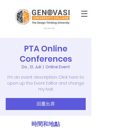
DKU 034 (B)
PTA Online
Conferences
Do., 12. Juli
  |  
Online Event
I’m an event description. Click here to
open up the Event Editor and change
my text.
回覆出席
時間和地點